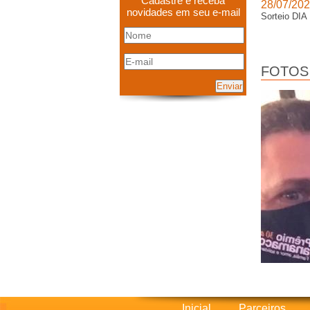
Cadastre e receba
28/07/20
novidades em seu e-mail
Sorteio D
FOTOS
Enviar
Inicial
Parceiros