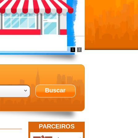
1
2
Buscar
PARCEIROS