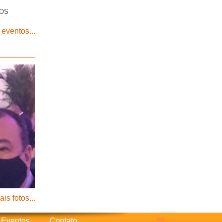
IOS
 eventos...
is fotos...
Eventos
Contato