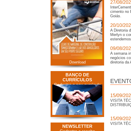
27/08/20
InterCement
cimento no 
Goiás.
20/10/20
A Diretoria
Merlyn o co
estendemos 
09/08/20
A semana in
negócios co
Download
diretoria d
BANCO DE
CURRÍCULOS
EVENT
Cadastre o seu currículo
15/09/20
VISITA TÉ
DISTRIBUI
15/09/20
VISITA TÉ
NEWSLETTER