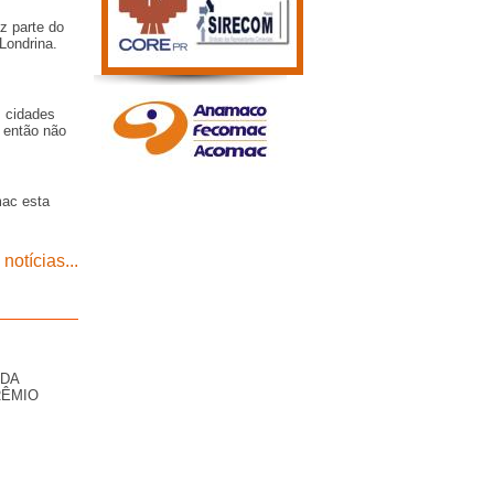
z parte do
Londrina.
s cidades
 então não
mac esta
notícias...
 DA
RÊMIO