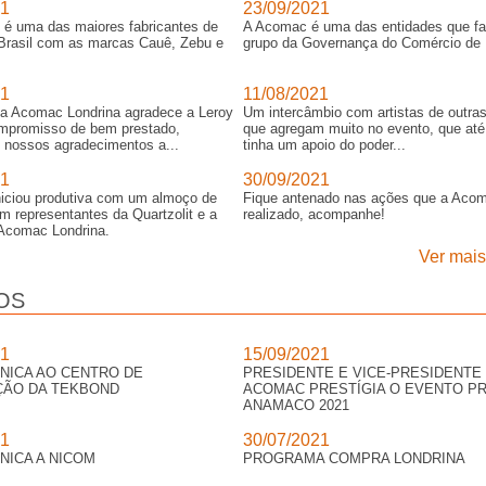
21
23/09/2021
 é uma das maiores fabricantes de
A Acomac é uma das entidades que fa
Brasil com as marcas Cauê, Zebu e
grupo da Governança do Comércio de 
21
11/08/2021
 da Acomac Londrina agradece a Leroy
Um intercâmbio com artistas de outra
mpromisso de bem prestado,
que agregam muito no evento, que até
nossos agradecimentos a...
tinha um apoio do poder...
21
30/09/2021
iciou produtiva com um almoço de
Fique antenado nas ações que a Aco
m representantes da Quartzolit e a
realizado, acompanhe!
a Acomac Londrina.
Ver mais 
OS
21
15/09/2021
CNICA AO CENTRO DE
PRESIDENTE E VICE-PRESIDENTE
ÇÃO DA TEKBOND
ACOMAC PRESTÍGIA O EVENTO P
ANAMACO 2021
21
30/07/2021
CNICA A NICOM
PROGRAMA COMPRA LONDRINA